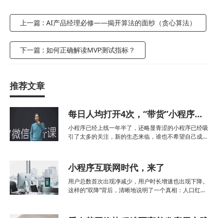
上一篇 : AI产品经理必修——揭开算法的面纱（贪心算法）
下一篇 : 如何正确解读MVP测试指标？
推荐文章
每日人均打开4次，“带货”小程序值得你All in了吗？
小程序已经上线一年半了，还略显青涩的小程序已经吸
引了太多的关注，新的生态来临，谁也不希望自己成为
落后的那个，观望之后，很多人还是喊出了“All in小程
序”的口号。今天（7月11日），微信公开课在小程序
专场交出了一份成绩单，其中主要有这几个数据：已发
小程序互联网时代，来了
用户总数首次出现净减少，用户时长增速也出现下降。
这样的“双降”背后，清晰地说明了一个真相：人口红利
已经消失。 中国，这个世界人口总数最大的国家，在
过去10年内，有超过11亿国民被智能手机和3G、4G网
为代表的移动互联网大潮裹挟着加入了这次惊心动魄的