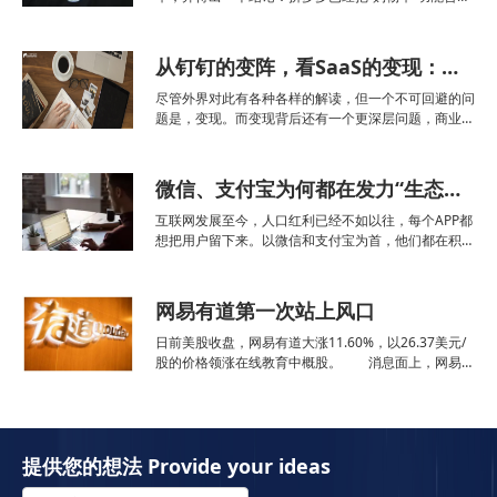
到“收藏”功能里了。“拼多多为什么没有购物车？”这是
某大厂的一道产品运营实习岗面试题。刚看到这道题目
的时候，我的内心是惊讶的。尽管我还没有从拼多多买
从钉钉的变阵，看SaaS的变现：互联网公司做SaaS难在哪？
过东西
尽管外界对此有各种各样的解读，但一个不可回避的问
题是，变现。而变现背后还有一个更深层问题，商业模
式。 以阿里的实力，钉钉五年乃至十年不变现都没有
问题；有问题的是商业模式迟迟没有明确。这让高层直
接看到五年、十年后的钉钉，变阵恐怕是迟早的事，且
微信、支付宝为何都在发力“生态搜索”？
越早越好。 对于钉钉来说，这也是一条不错的回归之
路：把不赚钱的业务与...
互联网发展至今，人口红利已经不如以往，每个APP都
想把用户留下来。以微信和支付宝为首，他们都在积极
地发力“生态搜索”。本文从两个方面对这一现象展开分
析，对生态搜索感兴趣的童鞋不要错过。微信、支付宝
两个超级APP，对国民日常生活的渗透越来越深，曾
网易有道第一次站上风口
经“冷
日前美股收盘，网易有道大涨11.60%，以26.37美元/
股的价格领涨在线教育中概股。 消息面上，网易有
道发布了2020年Q1财报。不仅实现了经营性现金流为
正，净收入、毛利率、付费人次等多项重要业绩指标都
出现大幅增长。其中，K12细分领域更是成为主
提供您的想法 Provide your ideas