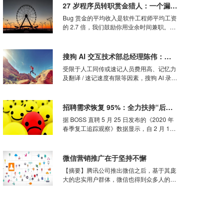
型互联网组织在逐步扩大的过程中，拥有怎
27 岁程序员转职赏金猎人：一个漏洞 10 万美元，比工资香
样的竞争力和核心优势？这是作者几年前发
Bug 赏金的平均收入是软件工程师平均工资
布的文
的 2.7 倍，我们鼓励你用业余时间兼职。6
月 1 日，有报道称，印度开发者 Bhavuk
Jain 向苹果安全团队报告了 Sign in with
Apple（通过 Apple 登录）中存在一个零日
搜狗 AI 交互技术部总经理陈伟：未来 AI 语音交互产品将
漏洞，
受限于人工同传或速记人员费用高、记忆力
及翻译 / 速记速度有限等因素，搜狗 AI 录音
笔逐渐出现在越来越多会议场景中，AI 录音
笔可以将演讲者的语音实时转成文本，并且
进行同步翻译，很大程度上取代了人工同传
招聘需求恢复 95%：全力扶持“后浪”，“前浪”只能自己挣扎
和速记人员，帮助人们实现了不同语言间的
据 BOSS 直聘 5 月 25 日发布的《2020 年
低成本交
春季复工追踪观察》数据显示，自 2 月 10
日各地逐步复工以来，截至 5 月 20 日，市
场整体招聘需求水平已恢复到 2019 年同期
的 95%。企业平均招聘薪资为 8275 元，较
微信营销推广在于坚持不懈
2019
【摘要】腾讯公司推出微信之后，基于其庞
大的忠实用户群体，微信也得到众多人的关
注，也让微信成为了企业进行营销的新手
段。特别是微信推出公众平台之后，营销的
效果越来越明显。我们从微信营销成功的案
例不难看出，微信营销推广的办法有很多，