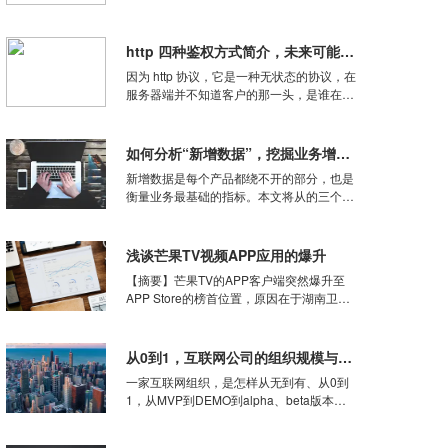
件加载的虚拟机，那虚拟机是如何把字节码
文件加载到虚拟机的呢，接下来以一系列实
例对这一流程作简要分析与介绍。一、为什
http 四种鉴权方式简介，未来可能还会出现第 5 种鉴权方
么需要类加载机制Java源码经过编译后成为
因为 http 协议，它是一种无状态的协议，在
字节码(Byt
服务器端并不知道客户的那一头，是谁在请
求服务器。而服务器上的资源，有时候并不
是向所有人开放的，而是仅对部分人开放
的，在这种情况下，实现用户的登陆鉴权，
如何分析“新增数据”，挖掘业务增长发力点？
就成了一种必要的需求。目前，我们在开发
新增数据是每个产品都绕不开的部分，也是
中主要使用过 4
衡量业务最基础的指标。本文将从的三个方
面来分析新增数据，促进业务增长。产品上
线前，都需要考虑“引流、截流、回流、裂
变”。（线下门店主要为“拓留锁升”，本文主
浅谈芒果TV视频APP应用的爆升
要讲互联网产品）所谓引流，就是怎么把用
【摘要】芒果TV的APP客户端突然爆升至
户吸引过来；所谓截
APP Store的榜首位置，原因在于湖南卫视
在2014年的4月提出了版权不分销的策略，
所以众多的视频网站都没能获得《我是歌
手》等众多综艺节目在2015年的网络播放
从0到1，互联网公司的组织规模与产品有什么关系？
权。2015年元旦期间，湖南电视台制播的
一家互联网组织，是怎样从无到有、从0到
热门综
1，从MVP到DEMO到alpha、beta版本，
再到V1.0正式上线、提供服务创造价值并经
过一轮轮融资上市直至退市的呢？产品主导