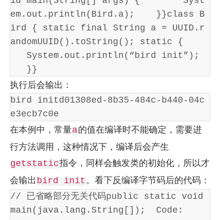
id main(String[] args) {        Syst
em.out.println(Bird.a);    }}class B
ird { static final String a = UUID.r
andomUUID().toString(); static {     
   System.out.println(“bird init”); 
   }}
执行后会输出：
bird initd01308ed-8b35-484c-b440-04c
e3ecb7c0e
在本例中，常量
的值在编译时不能确定，需要进
a
行方法调用，这种情况下，编译后会产生
指令，同样会触发类的初始化，所以才
getstatic
会输出
。看下反编译字节码后的代码：
bird init
// 已省略部分无关代码public static void 
main(java.lang.String[]);  Code:   