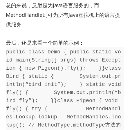
总的来说，反射是为Java语言服务的，而
MethodHandle则可为所有Java虚拟机上的语言提
供服务。
最后，还是来看一个简单的示例：
public class Demo { public static vo
id main(String[] args) throws Except
ion { new Pigeon().fly();    }}class 
Bird { static {        System.out.pr
intln(“bird init”);    } static void 
fly() {        System.out.println(“b
ird fly”);    }}class Pigeon { void 
fly() { try {            MethodHandl
es.Lookup lookup = MethodHandles.loo
kup(); // MethodType.methodType方法的