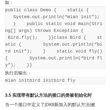
如：
public class Demo {    static {     
   System.out.println(“mian init”); 
   }    public static void main(Stri
ng[] args) throws Exception {       
 Bird.fly();    }}class Bird {    st
atic {        System.out.println(“bi
rd init”);    }    static void fly() 
{        System.out.println(“bird fl
y”);    }}
执行后输出：
mian initbird initbird fly
3.5 实现带有默认方法的接口的类被初始化时
当一个接口中定义了JDK8新加入的默认方法(被