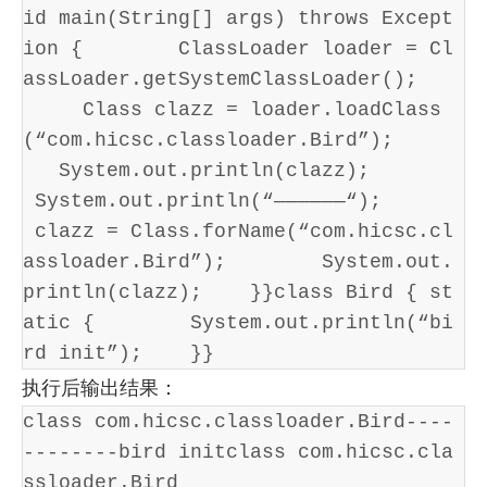
id main(String[] args) throws Except
ion {        ClassLoader loader = Cl
assLoader.getSystemClassLoader();   
     Class clazz = loader.loadClass
(“com.hicsc.classloader.Bird”);     
   System.out.println(clazz);       
 System.out.println(“——————“);       
 clazz = Class.forName(“com.hicsc.cl
assloader.Bird”);        System.out.
println(clazz);    }}class Bird { st
atic {        System.out.println(“bi
rd init”);    }}
执行后输出结果：
class com.hicsc.classloader.Bird----
--------bird initclass com.hicsc.cla
ssloader.Bird