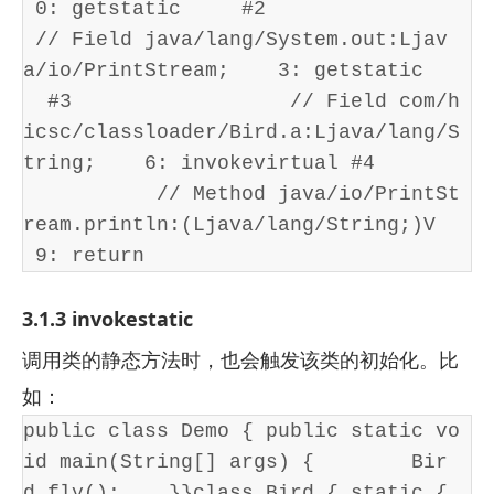
 0: getstatic     #2                 
 // Field java/lang/System.out:Ljav
a/io/PrintStream;    3: getstatic   
  #3                  // Field com/h
icsc/classloader/Bird.a:Ljava/lang/S
tring;    6: invokevirtual #4       
           // Method java/io/PrintSt
ream.println:(Ljava/lang/String;)V   
 9: return
3.1.3 invokestatic
调用类的静态方法时，也会触发该类的初始化。比
如：
public class Demo { public static vo
id main(String[] args) {        Bir
d.fly();    }}class Bird { static { 