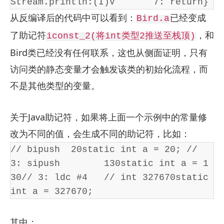
Stream.println:(I)V       7: return}
从反编译后的代码中可以看到：
已经变成
Bird.a
了助记符
，和
iconst_2(将int类型2推送至栈顶)
Bird类已经没有任何联系，这也从侧面证明，只有
访问类的静态变量才会触发该类的初始化流程，而
不是其他类型的变量。
关于Java助记符，如果将上面一个示例中的常量修
改为不同的值，会生成不同的助记符，比如：
// bipush  20static int a = 20; // 
3: sipush        130static int a = 1
30// 3: ldc #4   // int 327670static 
int a = 327670;
其中：