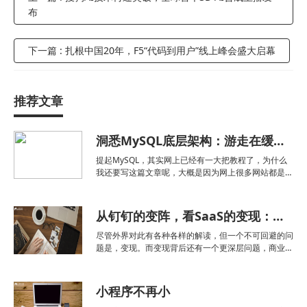
布
下一篇 : 扎根中国20年，F5“代码到用户”线上峰会盛大启幕
推荐文章
洞悉MySQL底层架构：游走在缓冲与磁盘之间
提起MySQL，其实网上已经有一大把教程了，为什么
我还要写这篇文章呢，大概是因为网上很多网站都是比
较零散，而且描述不够直观，不能系统对MySQL相关
知识有一个系统的学习，导致不能形成知识体系。为此
我撰写了这篇文章，试图让这些底层架构相关知识更加
从钉钉的变阵，看SaaS的变现：互联网公司做SaaS难在哪？
直观易
尽管外界对此有各种各样的解读，但一个不可回避的问
题是，变现。而变现背后还有一个更深层问题，商业模
式。 以阿里的实力，钉钉五年乃至十年不变现都没有
问题；有问题的是商业模式迟迟没有明确。这让高层直
接看到五年、十年后的钉钉，变阵恐怕是迟早的事，且
小程序不再小
越早越好。 对于钉钉来说，这也是一条不错的回归之