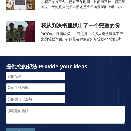
路：把不赚钱的业务与...
小程序发展至今，已有三年时间，时间虽不长，但流量
惊人。无论是从使用习惯还是应用场景层面上看，小程
序已不再“小”。作者：尹太白来源：子弹财经一场「新
流量入口」之战已不可避免。大概在两年多之前还籍籍
无名的小程序，如今摇身一变，成为了移动互联网的新
我从判决书里扒出了一个完整的贷款诈骗黑色产业链
贵。20
2020年，疫情凶猛。一夜之间，很多人突然遭遇了密
集的贷款诈骗。有的是各种假冒知名贷款App的陷阱，
有的是贷款前提各种名义的收费骗局。比如一些团伙假
借保险金、解冻金、信用金等名义骗钱：“贷款需要缴
纳信用保证金20%，打钱！”“贷款已被冻结须缴纳100
提供您的想法 Provide your ideas