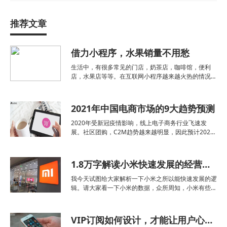
推荐文章
借力小程序，水果销量不用愁
生活中，有很多常见的门店，奶茶店，咖啡馆，便利
店，水果店等等。在互联网小程序越来越火热的情况
下，很多门店选择了小程序定制开发。门店经营最需要
考虑的就是获得客户，在线下实体门店经营中，因为租
金和人工成本的不断上涨，导致获客成本也随之不断上
2021年中国电商市场的9大趋势预测
涨，仅靠线下门
2020年受新冠疫情影响，线上电子商务行业飞速发
展。社区团购，C2M趋势越来越明显，因此预计2021
年将是中国电子商务市场充满创新和扩展的一年。各商
家将采用新的举措和技术，并希望将业务扩展到低端城
市。以下是2021年中国电子商务市场的10大趋势预
1.8万字解读小米快速发展的经营逻辑
测。
我今天试图给大家解析一下小米之所以能快速发展的逻
辑。请大家看一下小米的数据，众所周知，小米有些数
据是不公开的，在没上市之前，它2010年4月成立，
2017年就做到了1146亿，2018年营业收入达1749亿
元。世界财富500强的门槛是1600亿，20
VIP订阅如何设计，才能让用户心甘情愿掏钱？